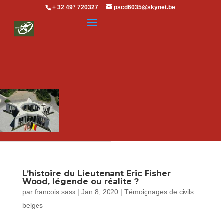
+ 32 497 720327
pscd6035@skynet.be
L’histoire du Lieutenant Eric Fisher
Wood, légende ou réalite ?
par
francois.sass
|
Jan 8, 2020
|
Témoignages de civils
belges