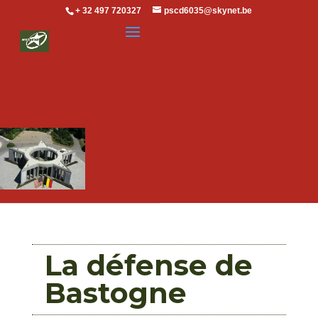
+ 32 497 720327
pscd6035@skynet.be
La défense de
Bastogne