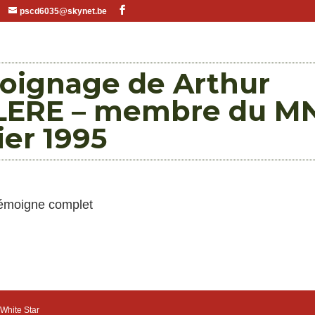
pscd6035@skynet.be
oignage de Arthur
LERE – membre du MN
ier 1995
témoigne complet
White Star