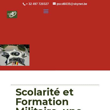
+ 32 497 720327
pscd6035@skynet.be
Scolarité et
Formation