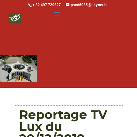
+ 32 497 720327
pscd6035@skynet.be
Reportage TV
Lux du