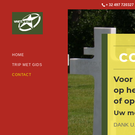
+ 32 497 720327
C
HOME
TRIP MET GIDS
CONTACT
Voor 
op h
of op
Uw me
DANK U