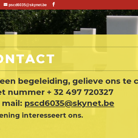
pscd6035@skynet.be
ONTACT
een begeleiding, gelieve ons te
et nummer + 32 497 720327
 mail:
pscd6035@skynet.be
ning interesseert ons.
.