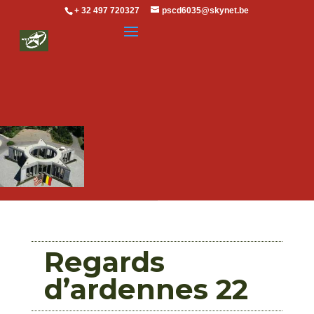
+ 32 497 720327
pscd6035@skynet.be
Regards
d’ardennes 22