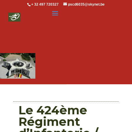
+ 32 497 720327
pscd6035@skynet.be
Le 424ème
Régiment