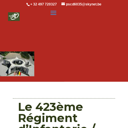
+ 32 497 720327
pscd6035@skynet.be
Le 423ème
Régiment