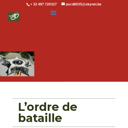
+ 32 497 720327
pscd6035@skynet.be
L’ordre de
bataille