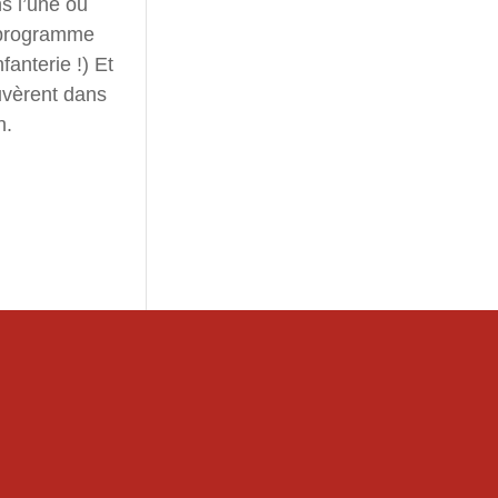
s l’une ou
– programme
anterie !) Et
uvèrent dans
n.