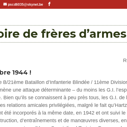
pscd6035@skynet.be
oire de frères d’armes
R
re 1944 !
B/21ème Bataillon d’Infanterie Blindée / 11ème Divisio
 mène une attaque déterminante – du moins les G.I. l’espè
Bien qu’ils se connaissent à peu près tous, les G.I. de la
es relations amicales privilégiées, malgré le fait qu’Hartze
ont été incorporés à la même date, en 1942 et ont suivi 
struction, d’entraînements et de manœuvres diverses, en 