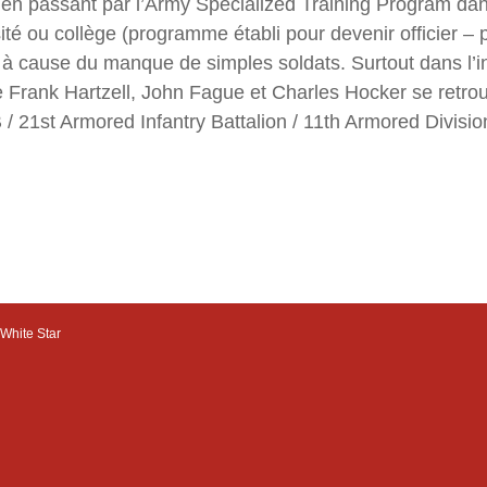
 en passant par l’Army Specialized Training Program dan
rsité ou collège (programme établi pour devenir officier 
 à cause du manque de simples soldats. Surtout dans l’inf
ue Frank Hartzell, John Fague et Charles Hocker se retro
/ 21st Armored Infantry Battalion / 11th Armored Divisio
White Star