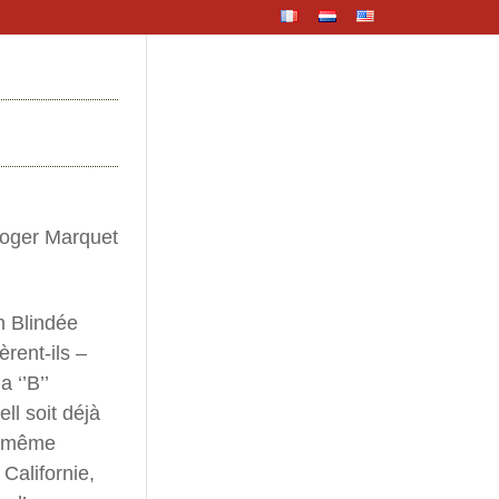
oger Marquet
n Blindée
rent-ils –
 ‘’B’’
ll soit déjà
le même
Californie,