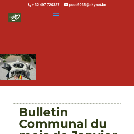
+ 32 497 720327
pscd6035@skynet.be
Bulletin
Communal du